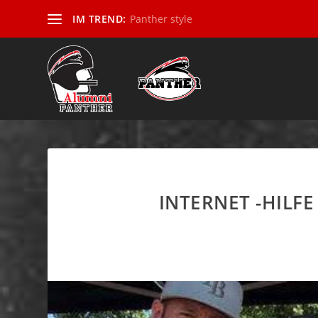
IM TREND:
Panther style
INTERNET -HILF