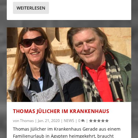
WEITERLESEN
THOMAS JÜLICHER IM KRANKENHAUS
von
Thomas
|
Jan. 21, 2020
|
NEWS
|
0
|
Thomas Jülicher im Krankenhaus Gerade aus einem
Familienurlaub in Ägypten heimgekehrt, braucht