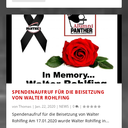
SPENDENAUFRUF FÜR DIE BEISETZUNG
VON WALTER ROHLFING
von
Thomas
|
Jan. 22, 2020
|
NEWS
|
0
|
Spendenaufruf für die Beisetzung von Walter
Rohlfing Am 17.01.2020 wurde Walter Rohlfing in...