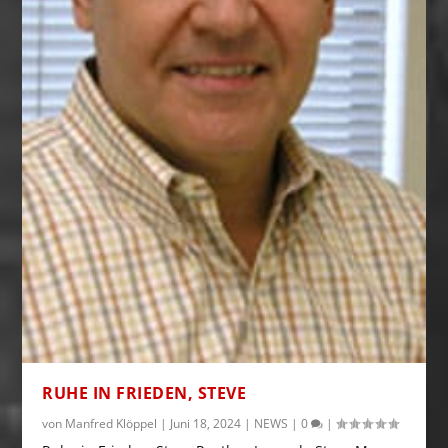
RUHE IN FRIEDEN, STEVE
von
Manfred Klöppel
|
Juni 18, 2024
|
NEWS
|
0
|