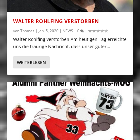
WALTER ROHLFING VERSTORBEN
von
Thomas
|
Jan. 5, 2020
|
NEWS
|
0
|
Walter Rohlfing verstorben Am heutigen Tag erreichte
uns die traurige Nachricht, dass unser guter...
WEITERLESEN