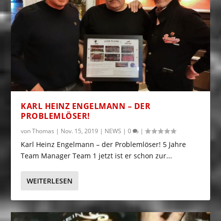
KARL HEINZ ENGELMANN – DER
PROBLEMLÖSER!
von
Thomas
|
Nov. 15, 2019
|
NEWS
|
0
|
Karl Heinz Engelmann – der Problemlöser! 5 Jahre
Team Manager Team 1 jetzt ist er schon zur...
WEITERLESEN