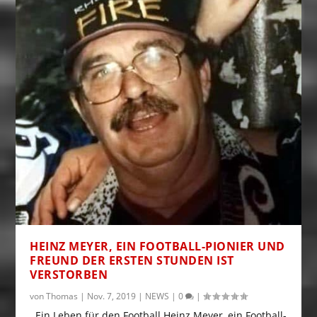
HEINZ MEYER, EIN FOOTBALL-PIONIER UND
FREUND DER ERSTEN STUNDEN IST
VERSTORBEN
von
Thomas
|
Nov. 7, 2019
|
NEWS
|
0
|
Ein Leben für den Football Heinz Meyer, ein Football-