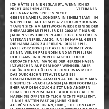
ICH HÄTTE ES NIE GEGLAUBT,, WENN ICH ES
NICHT GESEHEN ÄTTE. VETERANEN
AUS GANZ NRW SPIELEN NICHT
GEGENEINANDER, SONDERN IN EINEM TEAM! IN
WUPPERTAL. AUF DEM PLATZ DER GREYHOUNDS
TRAFEN SICH AM MITTWOCH WIEDER EINIGE DER
EHEMALIGEN MITSPIELER DES 2002 MIT NUR 45
JAHREN VERSTORBENEN AXEL ZORZ, UM FÜR EIN
VETERANENSPIEL AM 20. JUNI IN HAMM, GEGEN
DIE HAMM ACES ZU SPIELEN. DIESES SPIEL
(AXEL ZORZ BOWL) IST AXEL GERWIDMET VON
SEINEN VIELEN FREUNDEN UND MITSPIELERN
DER TEAMS, IN DENEN ER GESPIELT ODER
GECOACHT HAT. MANCHE DER HERREN HABEN
INZWISCHEN AUF DEM KOPF WENIGER, ABER
DAFÜR UM DIE HÜFTEN HERUM ETWAS MEHR.
DAS DURCHSCHNITTSALTER LAG BEI
GESCHÄTRZEN 45, ALSO EIN ALTER, IN DEM MAN
EIGENTLICH –NACH LANGEN JAHREN FOOTBALL-
EHER AUF DER4 COUCH SITZT UND ANDEREN
BEIM SPIELEN ZUSCHAUT. ABER TROTZ ALLEM
HABEN SIE OFFENSICHTLICH NICHTS VERLERNT.
EINIGE HATTEN FAST 20 JAHRE KEINE
AUSRÜSTUNG MEHR AN, UND „FULL KONTAKT“