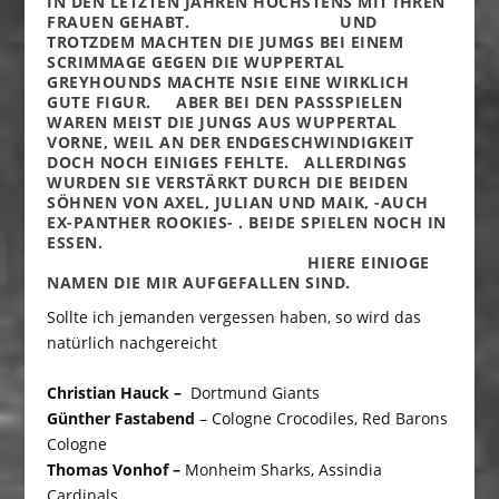
IN DEN LETZTEN JAHREN HÖCHSTENS MIT IHREN
FRAUEN GEHABT. UND
TROTZDEM MACHTEN DIE JUMGS BEI EINEM
SCRIMMAGE GEGEN DIE WUPPERTAL
GREYHOUNDS MACHTE NSIE EINE WIRKLICH
GUTE FIGUR. ABER BEI DEN PASSSPIELEN
WAREN MEIST DIE JUNGS AUS WUPPERTAL
VORNE, WEIL AN DER ENDGESCHWINDIGKEIT
DOCH NOCH EINIGES FEHLTE. ALLERDINGS
WURDEN SIE VERSTÄRKT DURCH DIE BEIDEN
SÖHNEN VON AXEL, JULIAN UND MAIK, -AUCH
EX-PANTHER ROOKIES- . BEIDE SPIELEN NOCH IN
ESSEN.
HIERE EINIOGE
NAMEN DIE MIR AUFGEFALLEN SIND.
Sollte ich jemanden vergessen haben, so wird das
natürlich nachgereicht
Christian Hauck –
Dortmund Giants
Günther Fastabend
– Cologne Crocodiles, Red Barons
Cologne
Thomas Vonhof –
Monheim Sharks, Assindia
Cardinals