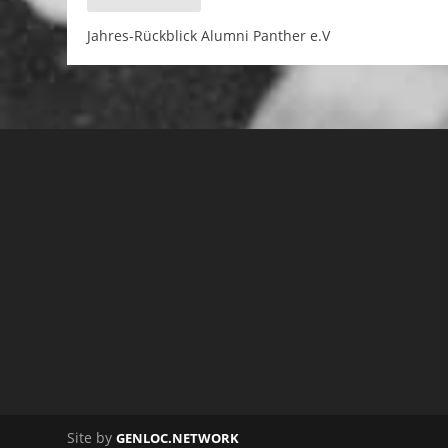
Jahres-Rückblick Alumni Panther e.V
Site by
GENLOC.NETWORK