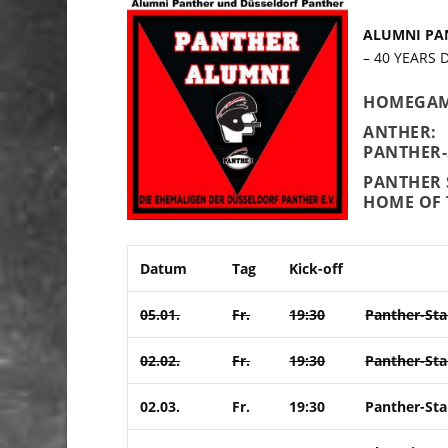
ALUMNI PA
– 40 YEARS
HOMEGAM
ANTHER:
PANTHER-
PANTHER 
HOME OF 
Datum
Tag
Kick-off
05.01.
Fr.
19:30
Panther-St
02.02.
Fr.
19:30
Panther-S
02.03.
Fr.
19:30
Panther-St