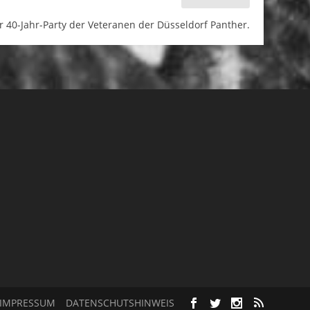
r 40-Jahr-Party der Veteranen der Düsseldorf Panther.
IMPRESSUM
DATENSCHUTSHINWEIS