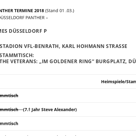
NTHER TERMINE 2018
(Stand 01 .03.)
 DÜSSELDORF PANTHER –
ES DÜSSELDORF P
STADION VFL-BENRATH, KARL HOHMANN STRASSE
STAMMTISCH:
THE VETERANS: „IM GOLDENER RING“ BURGPLATZ, D
Heimspiele/Sta
ammtisch
tammtisch
(7.† Jahr Steve Alexander)
ammtisch