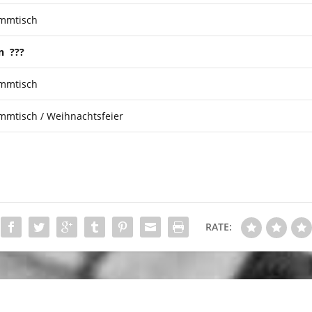
ammtisch
on ???
ammtisch
mmtisch / Weihnachtsfeier
RATE: