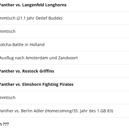
Panther
vs. Langenfeld Longhorns
mmtisch (21.† Jahr Detlef Budde)
ammtisch
otcha-Battle in Holland
Ausflug nach Amsterdam und Zandvoort
Panther
vs. Rostock Griffins
Panther
vs. Elmshorn Fighting Pirates
ammtisch
anther vs. Berlin Adler (Homecoming/35. Jahr des 1.GB 83)
n ???