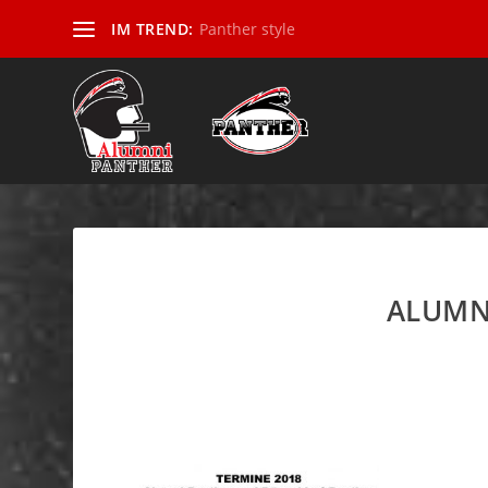
IM TREND:
Panther style
ALUMNI